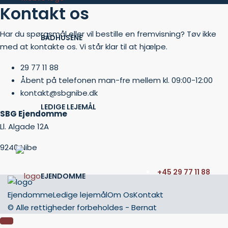
Kontakt os
Har du spørgsmål eller vil bestille en fremvisning? Tøv ikke
BÅDHUSENE
med at kontakte os. Vi står klar til at hjælpe.
29 77 11 88
Åbent på telefonen man-fre mellem kl. 09:00-12:00
kontakt@sbgnibe.dk
LEDIGE LEJEMÅL
SBG Ejendomme
Ll. Algade 12A
9240 Nibe
+45 29 77 11 88
EJENDOMME
Ejendomme
Ledige lejemål
Om Os
Kontakt
© Alle rettigheder forbeholdes - Bernat